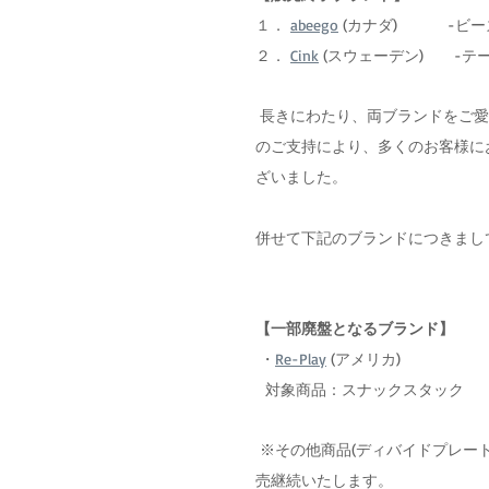
１． 
abeego
 (カナダ) 　　　-
２． 
Cink
 (スウェーデン)   　-
 長きにわたり、両ブランドをご愛顧いただきましたお客様に、心より深く感謝申し上げます。皆さま
のご支持により、多くのお客様に
ざいました。
併せて下記のブランドにつきまし
【一部廃盤となるブランド】
 ・
Re-Play
 (アメリカ)
  対象商品：スナックスタック　
 ※その他商品(ディバイドプレート・ボウル・ドリンキングカップ・カトラリーセット)は、今後も販
売継続いたします。