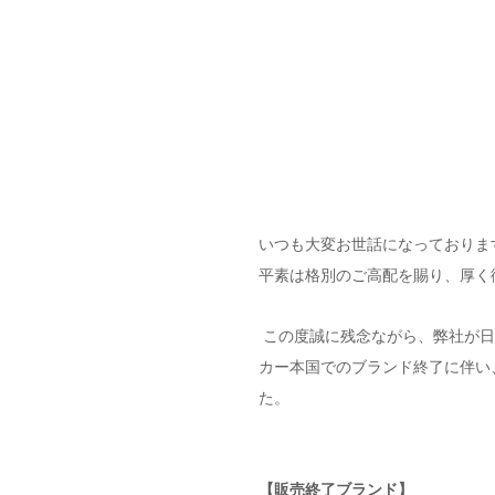
いつも大変お世話になっておりま
平素は格別のご高配を賜り、厚く
 この度誠に残念ながら、弊社が日本代理店を務めてまいりました下記ブランドにつきまして、 メー
カー本国でのブランド終了に伴い
た。
【販売終了ブランド】