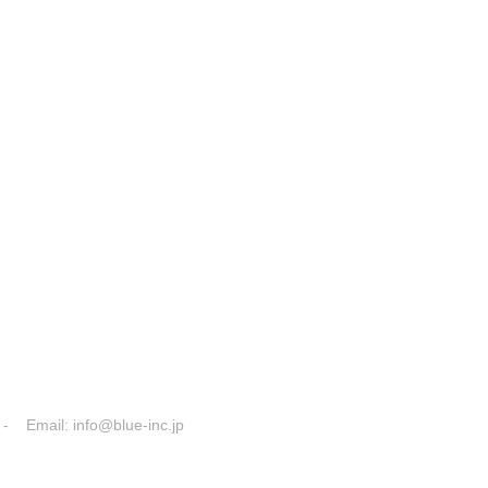
- Email:
info@blue-inc.jp