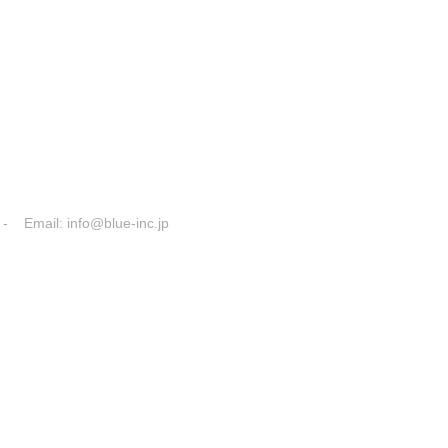
- Email:
info@blue-inc.jp