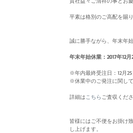
貴社益々ご清祥の事とお
平素は格別のご高配を賜
誠に勝手ながら、年末年
年末年始休業：2017年12月29
※年内最終受注日：12月25日
※休業中のご発注に関して
詳細は
こちら
ご査収くだ
皆様にはご不便をお掛け
し上げます。